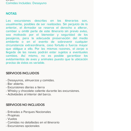
Comidas Incluidas: Desayuno
NOTAS:
Las excursiones descritas en los itinerarios son,
usualmente, posibles de ser realizadas. Sin perjuicio de lo
anterior, el Armador se reserva el derecho a alterar,
cambiar u omitir parte de este itinerario sin previo aviso,
sea motivado por el bienestar y seguridad de los
pasajeros, para la adecuada preservación del medio
ambiente o en el evento de sobrevenir cualquier
circunstancia extraordinaria, caso fortuito o fuerza mayor
que obligue a ello. Por las mismas razones, el zarpe o
llegada de las naves podrán estar sujetos a eventuales
cambios. Así mismo, no es posible garantizar los
avistamientos de aves y animales puesto que la ubicación
precisa de éstos es variable.
SERVICIOS INCLUIDOS
- Desayunos, almuerzos y comidas.
- Bar abierto.
- Excursiones diarias a tierra
- Whisky y chocolate caliente durante las excursiones.
- Actividades al interior del barco.
SERVICIOS NO INCLUIDOS
- Entradas a Parques Nacionales
- Propinas
- Vuelos
- Comidas no detalladas en el itinerario
- Excursiones opcionales