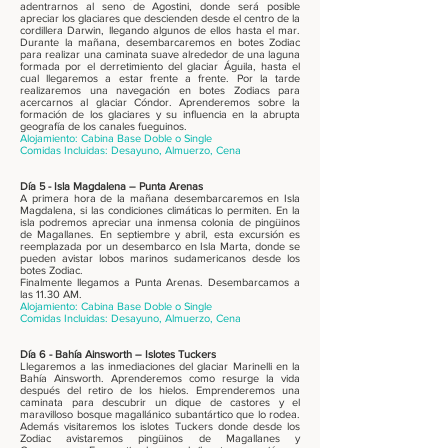
adentrarnos al seno de Agostini, donde será posible
apreciar los glaciares que descienden desde el centro de la
cordillera Darwin, llegando algunos de ellos hasta el mar.
Durante la mañana, desembarcaremos en botes Zodiac
para realizar una caminata suave alrededor de una laguna
formada por el derretimiento del glaciar Águila, hasta el
cual llegaremos a estar frente a frente. Por la tarde
realizaremos una navegación en botes Zodiacs para
acercarnos al glaciar Cóndor. Aprenderemos sobre la
formación de los glaciares y su influencia en la abrupta
geografía de los canales fueguinos.
Alojamiento: Cabina Base Doble o Single
Comidas Incluidas: Desayuno, Almuerzo, Cena
Día 5 - Isla Magdalena – Punta Arenas
A primera hora de la mañana desembarcaremos en Isla
Magdalena, si las condiciones climáticas lo permiten. En la
isla podremos apreciar una inmensa colonia de pingüinos
de Magallanes. En septiembre y abril, esta excursión es
reemplazada por un desembarco en Isla Marta, donde se
pueden avistar lobos marinos sudamericanos desde los
botes Zodiac.
Finalmente llegamos a Punta Arenas. Desembarcamos a
las 11.30 AM.
Alojamiento: Cabina Base Doble o Single
Comidas Incluidas: Desayuno, Almuerzo, Cena
Día 6 - Bahía Ainsworth – Islotes Tuckers
Llegaremos a las inmediaciones del glaciar Marinelli en la
Bahía Ainsworth. Aprenderemos como resurge la vida
después del retiro de los hielos. Emprenderemos una
caminata para descubrir un dique de castores y el
maravilloso bosque magallánico subantártico que lo rodea.
Además visitaremos los islotes Tuckers donde desde los
Zodiac avistaremos pingüinos de Magallanes y