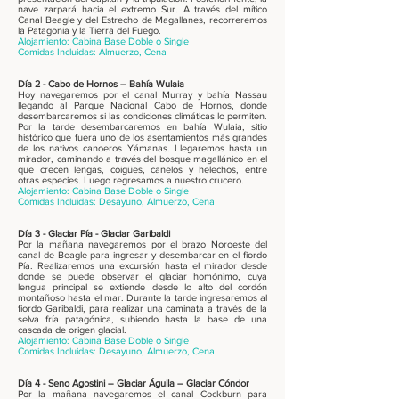
nave zarpará hacia el extremo Sur. A través del mítico
Canal Beagle y del Estrecho de Magallanes, recorreremos
la Patagonia y la Tierra del Fuego.
Alojamiento: Cabina Base Doble o Single
Comidas Incluidas: Almuerzo, Cena
Día 2 - Cabo de Hornos – Bahía Wulaia
Hoy navegaremos por el canal Murray y bahía Nassau
llegando al Parque Nacional Cabo de Hornos, donde
desembarcaremos si las condiciones climáticas lo permiten.
Por la tarde desembarcaremos en bahía Wulaia, sitio
histórico que fuera uno de los asentamientos más grandes
de los nativos canoeros Yámanas. Llegaremos hasta un
mirador, caminando a través del bosque magallánico en el
que crecen lengas, coigües, canelos y helechos, entre
otras especies. Luego regresamos a nuestro crucero.
Alojamiento: Cabina Base Doble o Single
Comidas Incluidas: Desayuno, Almuerzo, Cena
Día 3 - Glaciar Pía - Glaciar Garibaldi
Por la mañana navegaremos por el brazo Noroeste del
canal de Beagle para ingresar y desembarcar en el fiordo
Pía. Realizaremos una excursión hasta el mirador desde
donde se puede observar el glaciar homónimo, cuya
lengua principal se extiende desde lo alto del cordón
montañoso hasta el mar. Durante la tarde ingresaremos al
fiordo Garibaldi, para realizar una caminata a través de la
selva fría patagónica, subiendo hasta la base de una
cascada de origen glacial.
Alojamiento: Cabina Base Doble o Single
Comidas Incluidas: Desayuno, Almuerzo, Cena
Día 4 - Seno Agostini – Glaciar Águila – Glaciar Cóndor
Por la mañana navegaremos el canal Cockburn para