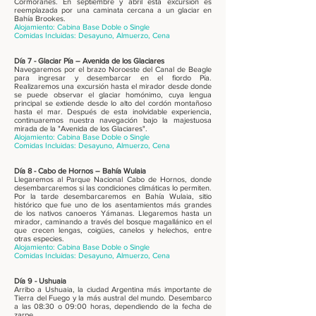
Cormoranes. En septiembre y abril esta excursión es
reemplazada por una caminata cercana a un glaciar en
Bahía Brookes.
Alojamiento: Cabina Base Doble o Single
Comidas Incluidas: Desayuno, Almuerzo, Cena
Día 7 - Glaciar Pía – Avenida de los Glaciares
Navegaremos por el brazo Noroeste del Canal de Beagle
para ingresar y desembarcar en el fiordo Pía.
Realizaremos una excursión hasta el mirador desde donde
se puede observar el glaciar homónimo, cuya lengua
principal se extiende desde lo alto del cordón montañoso
hasta el mar. Después de esta inolvidable experiencia,
continuaremos nuestra navegación bajo la majestuosa
mirada de la "Avenida de los Glaciares".
Alojamiento: Cabina Base Doble o Single
Comidas Incluidas: Desayuno, Almuerzo, Cena
Día 8 - Cabo de Hornos – Bahía Wulaia
Llegaremos al Parque Nacional Cabo de Hornos, donde
desembarcaremos si las condiciones climáticas lo permiten.
Por la tarde desembarcaremos en Bahía Wulaia, sitio
histórico que fue uno de los asentamientos más grandes
de los nativos canoeros Yámanas. Llegaremos hasta un
mirador, caminando a través del bosque magallánico en el
que crecen lengas, coigües, canelos y helechos, entre
otras especies.
Alojamiento: Cabina Base Doble o Single
Comidas Incluidas: Desayuno, Almuerzo, Cena
Día 9 - Ushuaia
Arribo a Ushuaia, la ciudad Argentina más importante de
Tierra del Fuego y la más austral del mundo. Desembarco
a las 08:30 o 09:00 horas, dependiendo de la fecha de
zarpe.