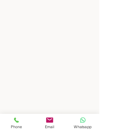
Buenos Aires, ciudad y campo
Norte y Atacama
Cruzando Fronteras, Argentina y Chile
Mendoza, alta montaña y vinos
Iguazú, Cataratas y Selva
Ushuaia y Antártida, fin del mundo
Puerto Madryn, fauna y vida silvestre
: : SOBRE NOSOTROS
: : AGENCIAS DE VIAJES
: : CONTACTO
: : TERMINOS Y CONDICIONES
: :
POLITICA DE PRIVACIDAD
: :
PARA AGENCIAS DE VIAJES Y TOUR
OPERATORADORES
: : DESTINATIONS
South Patagonia
North Patagonia
Buenos Aires, city and countryside
North and Atacama
​
Crossing borders, Argentina and Chile
Phone
Email
Whatsapp
Mendoza, high mountain and wines
Iguazú, Waterfalls and jungle