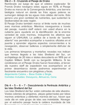
Día 2 – 3 - Cruzando el Pasaje de Drake
Nombrado así luego de que el célebre explorador Sir
Francis Drake navegara estas aguas en 1578, el Pasaje
Drake es marco de la Convergencia Antártica, una barrera
biológica natural en donde las frías aguas polares se
sumergen debajo de las aguas más cálidas del norte. Esto
genera una gran cantidad de nutrientes, que sustentan la
biodiversidad de esta región.
El Pasaje Drake también marca el límite norte de muchas
aves marinas antárticas. Mientras naveguemos a través
del pasaje, nuestro staff estará con usted afuera en la
cubierta para ayudarle en la identificación de la enorme
variedad de aves marinas, incluyendo los albatros que
siguen al USHUAIA. La política de a bordo de “puente
abierto” nos permitirá acompañar a nuestros oficiales en el
puente y aprender algunos aspectos concernientes a la
navegación, observar ballenas o simplemente disfrutar de
la vista.
Los primeros témpanos y montañas nevadas nos indican
que hemos llegado a las Islas Shetland del Sur, un
archipiélago de 20 islas e islotes descubierto en 1819 por el
Capitán William Smith con su bergantín Williams. Si las
condiciones en el Pasaje Drake fueran favorables, al tercer
día nuestro staff de expedición nos acompañará en el
primer desembarco donde podremos experimentar el
fascinante encuentro con pingüinos y focas.
Alojamiento Cabina – Base Doble o Single
Comidas Incluidas: Desayuno, Almuerzo, Cena
Día 4 – 5 – 6 – 7 - Descubriendo la Península Antártica y
las Islas Shetland del Sur
Las Islas Shetland del Sur están colmadas de vida silvestre.
Vastas colonias de pingüinos, playas gobernadas por lobos
marinos antárticos y elefantes marinos del sur, hacen que
cada día en este grupo de islas sea inolvidable. Navegar
por el estrecho pasaje hacia la caldera inundada de Isla