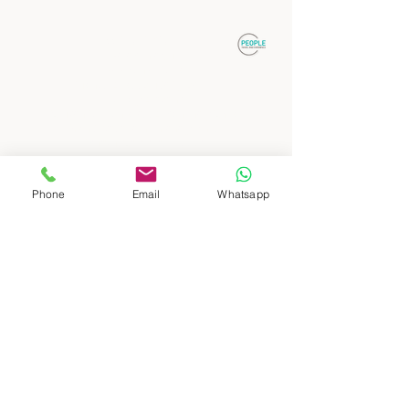
: : DESTINOS
Patagonia Sur
Patagonia Norte
Buenos Aires, ciudad y campo
Norte y Atacama
Cruzando Fronteras, Argentina y Chile
Mendoza, alta montaña y vinos
Iguazú, Cataratas y Selva
Ushuaia y Antártida, fin del mundo
Puerto Madryn, fauna y vida silvestre
Phone
Email
Whatsapp
: : SOBRE NOSOTROS
: : AGENCIAS DE VIAJES
: : CONTACTO
: : TERMINOS Y CONDICIONES
: :
POLITICA DE PRIVACIDAD
: :
PARA AGENCIAS DE VIAJES Y TOUR
OPERATORADORES
: : DESTINATIONS
South Patagonia
North Patagonia