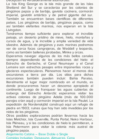
Decepción es verdaderamente asombroso.
La Isla King George es la isla más grande de las Islas
Shetland del Sur y se caracteriza por las colonias de
pingüinos papúa y de barbijo, gaviota cocinera, cormorán
imperial, gaviotín antártico y de petrel gigante del sur.
También se encuentran bases científicas de diferentes
países. Los pingüinos de barbijo, pingüinos papúa, como
así también elefantes marinos, nos esperan en la Isla
Livingston.
Tendremos tiempo suficiente para explorar el increíble
paisaje, un desierto prístino de nieve, hielo, montañas y
cursos de agua, y la increíble y amplia variedad de vida
silvestre. Además de pingüinos y aves marinas podremos
ver de cerca focas cangrejeras, de Weddell y leopardo,
como así también ballenas jorobadas, Minke y orcas.
Esperamos navegar algunos de los más bellos canales
siempre dependiendo de las condiciones del hielo: el
Estrecho de Gerlache, el Canal Neumayer y el Canal
Lemaire son estrechos pasajes entre imponentes rocas y
glaciares espectaculares. Planeamos hacer al menos dos
excursiones a tierra por día. Los sitios para dichas
excursiones también pueden incluir: Bahía Paraíso,
literalmente el lugar mejor nombrado en el mundo, es
donde procuraremos hacer un descenso apropiado al
continente. Luego de franquear las aguas cubiertas de
icebergs del Estrecho Antarctic esperamos visitar las
activas colonias de pingüino Adelia (más de 100.000
parejas crían aquí) y cormorán imperial en la Isla Paulet. La
expedición de Nordenskjöld construyó aquí un refugio de
piedra en 1903; ruinas que hoy han sido invadidas por los
nidos de los pingüinos.
Otras posibles exploraciones podrían llevarnos hacia las
Islas Melchior, Isla Cuverville, Punta Portal, Neko Harbour,
Isla Pléneau, y si las condiciones de hielo lo permitieran, a
Isla Petermann para visitar la colonia más austral de
pingüino papúa.
Alojamiento Cabina – Base Doble o Single
Comidas Incluidas: Desayuno, Almuerzo, Cena