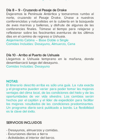
Día 8 – 9 - Cruzando el Pasaje de Drake
Dejaremos la Península Antártica y tomaremos rumbo al
norte, cruzando el Pasaje Drake. Únase a nuestros
conferencistas y naturalistas en la cubierta en la búsqueda
de aves marinas y ballenas, y disfrute de algunas de las
conferencias finales. Tómese el tiempo para relajarse y
reflexionar sobre las fascinantes aventuras de los últimos
días en el camino de regreso a Ushuaia.
Alojamiento Cabina – Base Doble o Single
Comidas Incluidas: Desayuno, Almuerzo, Cena
Día 10 - Arribo al Puerto de Ushuaia
Llegamos a Ushuaia temprano en la mañana, donde
desembarcará luego del desayuno.
Comidas Incluidas: Desayuno
NOTAS:
El itinerario descrito arriba es sólo una guía. La ruta exacta
y el programa pueden variar para poder tomar las mejores
ventajas del clima local, de las condiciones del hielo y de las
oportunidades de ver vida silvestre. Los cambios serán
hechos por el capitán y el líder de expedición para facilitar
los mejores resultados de las condiciones predominantes.
Un programa diario será publicado a bordo. La flexibilidad
es la clave del éxito.
SERVICIOS INCLUIDOS
- Desayunos, almuerzos y comidas.
- Excursiones diarias a tierra
- Actividades al interior del barco.