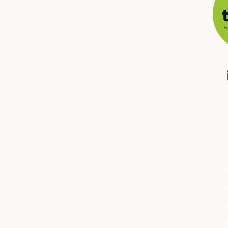
North Patagonia
Buenos Aires, city and countryside
North and Atacama
​
Crossing borders, Argentina and Chile
Mendoza, high mountain and wines
Iguazú, Waterfalls and jungle
Ushuaia and Antartica, end of the world
Puerto Madryn, whales and wild life
: : ABOUT US
: : TRAVEL AGENCIES
: : CONTACT US
: : TERMS AND CONDITIONS
: :
PRIVACY POLICY
R OPERATORADORES
: :
FOR TRAVEL AGENCIES AND TOUR OPERATORS