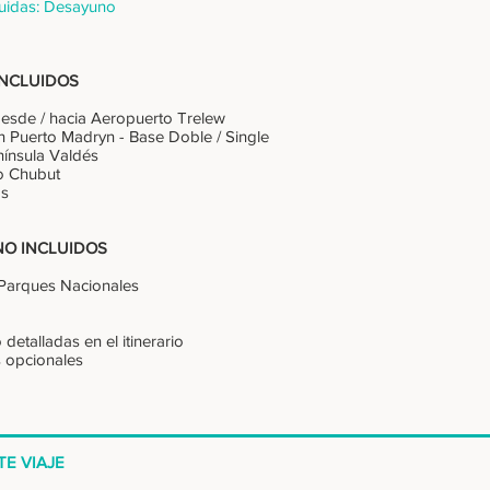
uidas: Desayuno
INCLUIDOS
desde / hacia Aeropuerto Trelew
n Puerto Madryn - Base Doble / Single
Península Valdés
ío Chubut
os
NO INCLUIDOS
 Parques Nacionales
detalladas en el itinerario
s opcionales
TE VIAJE