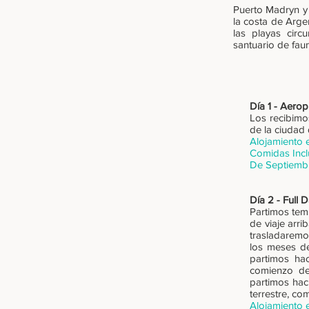
Puerto Madryn y 
la costa de Arge
las playas circ
santuario de faun
Día 1 - Aero
Los recibimo
de la ciudad 
Alojamiento 
Comidas Incl
De Septiembr
Día 2 - Full 
Partimos tem
de viaje arr
trasladaremo
los meses de
partimos ha
comienzo de 
partimos hac
terrestre,
Alojamiento 