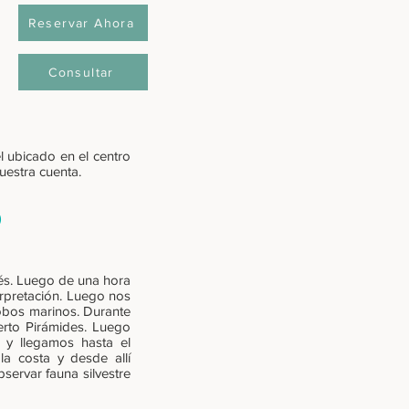
Reservar Ahora
Consultar
l ubicado en el centro
nuestra cuenta.
)
és. Luego de una hora
erpretación. Luego nos
lobos marinos. Durante
erto Pirámides. Luego
 y llegamos hasta el
la costa y desde allí
ervar fauna silvestre
inos.