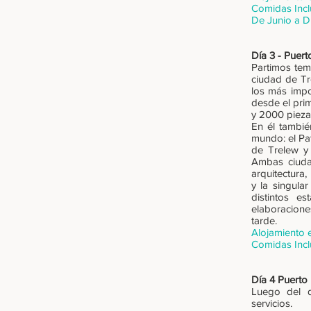
Comidas Incl
De Junio a D
Día 3 - Puer
Partimos tem
ciudad de Tr
los más impo
desde el pri
y 2000 piezas
En él tambié
mundo: el Pa
de Trelew y
Ambas ciudad
arquitectura
y la singula
distintos e
elaboracione
tarde.
Alojamiento 
Comidas Incl
Día 4 Puerto
Luego del d
servicios.