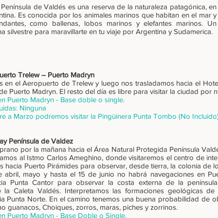
Península de Valdés es una reserva de la naturaleza patagónica, en
ntina. Es conocida por los animales marinos que habitan en el mar y
undantes, como ballenas, lobos marinos y elefantes marinos. Un
a silvestre para maravillarte en tu viaje por Argentina y Sudamerica.
puerto Trelew – Puerto Madryn
s en el Aeropuerto de Trelew y luego nos trasladamos hacia el Hote
de Puerto Madryn. El resto del día es libre para visitar la ciudad por 
en Puerto Madryn - Base doble o single.
uidas: Ninguna
e a Marzo podremos visitar la Pingüinera Punta Tombo (No Incluido
Day Península de Valdez
prano por la mañana hacia el Área Natural Protegida Península Vald
ibamos al Istmo Carlos Ameghino, donde visitaremos el centro de int
s hacia Puerto Pirámides para observar, desde tierra, la colonia de 
 abril, mayo y hasta el 15 de junio no habrá navegaciones en Pu
cia Punta Cantor para observar la costa externa de la península
la Caleta Valdés. Interpretamos las formaciones geológicas de 
ia Punta Norte. En el camino tenemos una buena probabilidad de obs
 como guanacos, Choiques, zorros, maras, piches y zorr
en Puerto Madryn - Base Doble o Single.