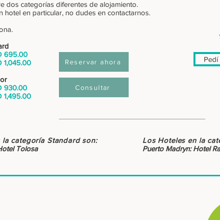
re dos categorías diferentes de alojamiento.
n hotel en particular, no dudes en contactarnos.
sona.
ard
 695.00
Pedí 
Reservar ahora
 1,045.00
or
 930.00
Consultar
 1,495.00
 la
categoría
Standard son:
Los Hoteles en la
cat
Hotel Tolosa
Puerto Madryn: Hotel Ra
: : DESTINATIONS
South Patagonia