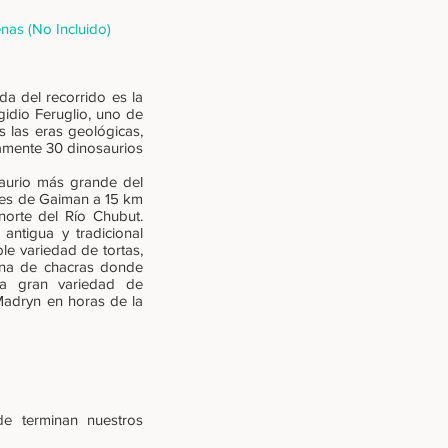
nas (No Incluido)
a del recorrido es la
idio Feruglio, uno de
s las eras geológicas,
amente 30 dinosaurios
saurio más grande del
ades de Gaiman a 15 km
orte del Río Chubut.
antigua y tradicional
le variedad de tortas,
zona de chacras donde
una gran variedad de
 Madryn en horas de la
e terminan nuestros