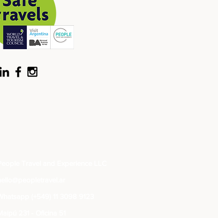
People Travel and Experience LLC
hello@peopletravel.ar
Whatsapp (+549) 11 3098 9123
Maipú 231 - Oficina 51