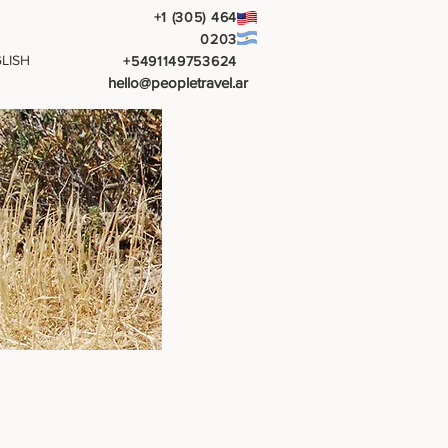
+1 (305) 464
0203
LISH
+5491149753624
hello@peopletravel.ar