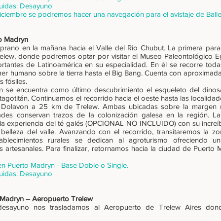
uidas: Desayuno
iciembre se podremos hacer una navegación para el avistaje de Balle
to Madryn
prano en la mañana hacia el Valle del Rio Chubut. La primera parad
elew, donde podremos optar por visitar el Museo Paleontológico Eg
rtantes de Latinoamérica en su especialidad. En él se recorre toda
mer humano sobre la tierra hasta el Big Bang. Cuenta con aproximad
 fósiles.
n se encuentra como último descubrimiento el esqueleto del dino
tagotitán. Continuamos el recorrido hacia el oeste hasta las localid
 Dolavon a 25 km de Trelew. Ambas ubicadas sobre la margen n
es conservan trazos de la colonización galesa en la región. La 
, la experiencia del té galés (OPCIONAL NO INCLUIDO) con su increíb
r belleza del valle. Avanzando con el recorrido, transitaremos la 
stablecimientos rurales se dedican al agroturismo ofreciendo 
s artesanales. Para finalizar, retornamos hacia la ciudad de Puerto
en Puerto Madryn - Base Doble o Single.
uidas: Desayuno
 Madryn – Aeropuerto Trelew
esayuno nos trasladamos al Aeropuerto de Trelew Aires dond