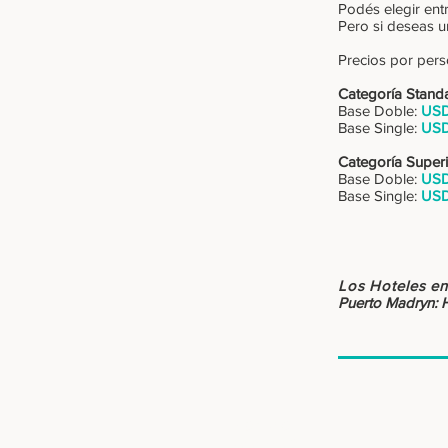
Podés elegir ent
Pero si deseas u
Precios por per
Categoría
Stand
Base Doble:
USD
Base Single:
USD
Categoría
Superi
Base Doble:
USD
Base Single:
USD
Los Hoteles en
Puerto Madryn: 
: : DESTINOS
Patagonia Sur