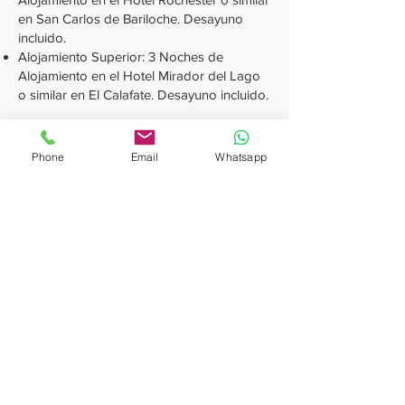
en San Carlos de Bariloche. Desayuno
incluido.
Alojamiento Superior: 3 Noches de
Alojamiento en el Hotel Mirador del Lago
o similar en El Calafate. Desayuno incluido.
Comidas
6 Desayunos, 1 Cata de Chocolate.
Phone
Email
Whatsapp
Servicios Adicionales
Traslados privados desde / hacia el
aeropuerto en ambos destinos.
Circuito Chico con Ascenso al Cerro
Campanario, Guía de habla española /
inglesa.
Cata de Chocolate.
Día Completo Glaciar Perito Moreno, Guía
de habla española / inglesa.
Paseo en Barco Safari Náutico.
Tasa de Entrada al Parque Nacional Los