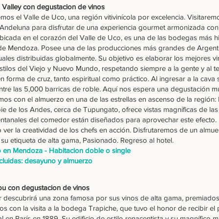
 Valley con degustacion de vinos
emos el Valle de Uco, una región vitivinícola por excelencia. Visitare
 Andeluna para disfrutar de una experiencia gourmet armonizada con
ubicada en el corazón del Valle de Uco, es una de las bodegas más his
e Mendoza. Posee una de las producciones más grandes de Argentin
uales distribuidas globalmente. Su objetivo es elaborar los mejores v
estilos del Viejo y Nuevo Mundo, respetando siempre a la gente y al te
n forma de cruz, tanto espiritual como práctico. Al ingresar a la cava
ntre las 5,000 barricas de roble. Aquí nos espera una degustación mu
os con el almuerzo en una de las estrellas en ascenso de la región
pie de los Andes, cerca de Tupungato, ofrece vistas magníficas de la
tanales del comedor están diseñados para aprovechar este efecto. L
 ver la creatividad de los chefs en acción. Disfrutaremos de un almu
 su etiqueta de alta gama, Pasionado. Regreso al hotel.
o en Mendoza - Habitacion doble o single
cluidas: desayuno y almuerzo
pu con degustacion de vinos
ur descubrirá una zona famosa por sus vinos de alta gama, premiado
con la visita a la bodega Trapiche, que tuvo el honor de recibir el
al en París en 1889. Su edificio de estilo renacentista y su magnífico