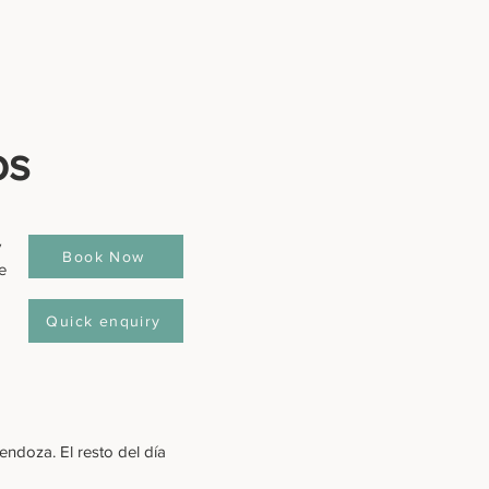
os
y
Book Now
e
Quick enquiry
endoza. El resto del día