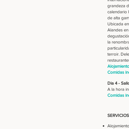
grandeza de
calendario 
de alta ga
Ubicada en 
Alandes en 
degustación
la renombr
particulari
terroir. De
restaurante
Alojamient
Comidas in
Dia 4 - Sa
A la hora i
Comidas in
SERVICIOS
Alojamiento