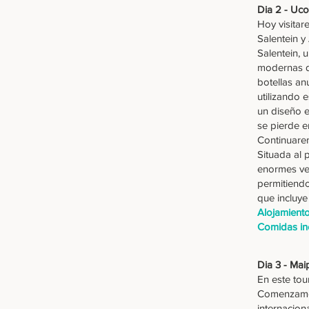
Dia 2 - Uco
Hoy visitar
Salentein y
Salentein, 
modernas d
botellas an
utilizando 
un diseño e
se pierde e
Continuarem
Situada al 
enormes ven
permitiendo
que incluye
Alojamient
Comidas in
Dia 3 - Mai
En este to
Comenzamos 
internacion