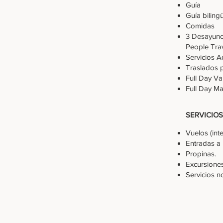
Guía
Guía bilingü
Comidas
3 Desayunos
People Trav
Servicios A
Traslados 
Full Day V
Full Day M
SERVICIO
Vuelos (int
Entradas a
Propinas.
Excursiones
Servicios no