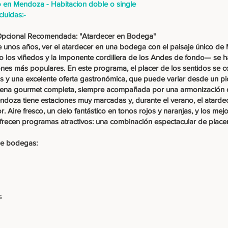
o en Mendoza - Habitacion doble o single
cluidas:-
Opcional Recomendada: "Atardecer en Bodega"
 unos años, ver el atardecer en una bodega con el paisaje único d
 los viñedos y la imponente cordillera de los Andes de fondo— se h
ones más populares. En este programa, el placer de los sentidos se 
 y una excelente oferta gastronómica, que puede variar desde un picn
cena gourmet completa, siempre acompañada por una armonización 
ndoza tiene estaciones muy marcadas y, durante el verano, el atardece
lor. Aire fresco, un cielo fantástico en tonos rojos y naranjas, y los me
recen programas atractivos: una combinación espectacular de placer
de bodegas:
s