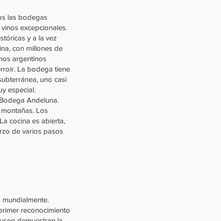
mos las bodegas
 vinos excepcionales.
tóricas y a la vez
a, con millones de
inos argentinos
rroir. La bodega tiene
 subterránea, uno casi
y especial.
: Bodega Andeluna.
s montañas. Los
a cocina es abierta,
erzo de varios pasos
s mundialmente.
 primer reconocimiento
 museo demuestran la