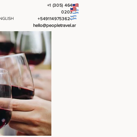
+1 (305) 464
0203
NGLISH
+5491149753624
hello@peopletravel.ar