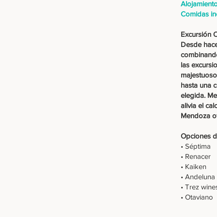
Alojamient
Comidas in
Excursión 
Desde hace
combinando
las excursi
majestuosos
hasta una 
elegida. Me
alivia el ca
Mendoza of
Opciones 
• Séptima
• Renacer
• Kaiken
• Andeluna
• Trez wine
• Otaviano