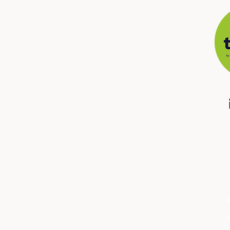
: : DESTINATIONS
South Patagonia
North Patagonia
Buenos Aires, city and countryside
North and Atacama
​
Crossing borders, Argentina and Chile
Mendoza, high mountain and wines
Iguazú, Waterfalls and jungle
Ushuaia and Antartica, end of the world
Puerto Madryn, whales and wild life
: : ABOUT US
: : TRAVEL AGENCIES
: : CONTACT US
: : TERMS AND CONDITIONS
: :
PRIVACY POLICY
R OPERATORADORES
: :
FOR TRAVEL AGENCIES AND TOUR OPERATORS