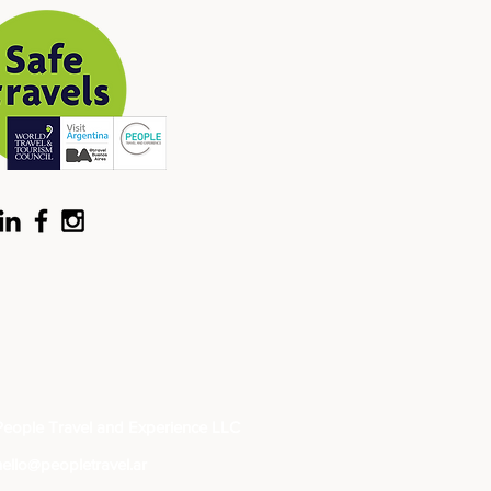
People Travel and Experience LLC
hello@peopletravel.ar