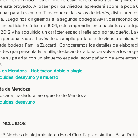
 este proyecto. Al pasar por los viñedos, aprenderá sobre la poda G
lunar para la siembra. Tras conocer las salas de interés, disfrutarem
ma. Luego nos dirigiremos a la segunda bodega: AMP, del reconocid
un edificio histórico de 1904, este emprendimiento nació tras la adq
2012 y ha adquirido un carácter especial reflejado por su dueño. La 
 personalizada a través de un amplio portafolio de vinos premium. F
ada bodega Familia Zuccardi. Conoceremos los detalles de elaboraci
dades que presenta la familia, destacando la idea de volver a los oríg
leite su paladar con un almuerzo especial acompañado de excelentes
s.
o en Mendoza - Habitacion doble o single
cluidas: desayuno y almuerzo
lida de Mendoza
ndicada, traslado al aeropuerto de Mendoza.
cluidas: desayuno
 INCLUIDOS
: 3 Noches de alojamiento en Hotel Club Tapiz o similar - Base Doble