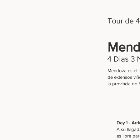
Tour de 4
Mendo
4 Dias 3
Mendoza es el h
de extensos viñe
la provincia de
Day 1 - Arr
A su llegad
es libre par