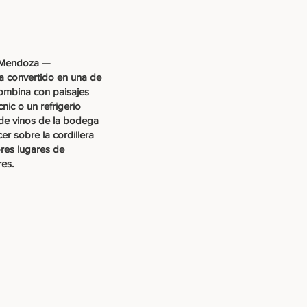
e Mendoza —
a convertido en una de
combina con paisajes
ic o un refrigerio
de vinos de la bodega
r sobre la cordillera
jores lugares de
es.